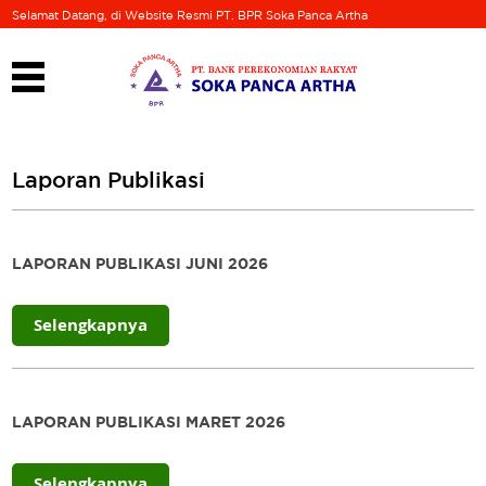
Selamat Datang, di Website Resmi PT. BPR Soka Panca Artha
Laporan Publikasi
LAPORAN PUBLIKASI JUNI 2026
Selengkapnya
LAPORAN PUBLIKASI MARET 2026
Selengkapnya