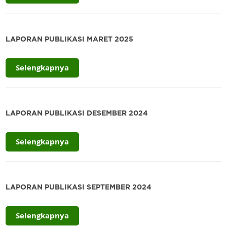
LAPORAN PUBLIKASI MARET 2025
Selengkapnya
LAPORAN PUBLIKASI DESEMBER 2024
Selengkapnya
LAPORAN PUBLIKASI SEPTEMBER 2024
Selengkapnya