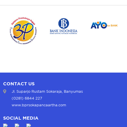
CONTACT US
Jl. Suparjo Rustam Sokaraja, Banyumas
(0281) 6844 227
www.bprsokapancaartha.com
SOCIAL MEDIA